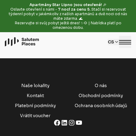
Apartmány Star Lipno jsou otevřené!
🎉
Oslavte otevření s námi -
7 nocí za cenu 5.
Stačí si rezervovat
týdenní pobyt v jakémkoliv z naších apartmánů a dvě noci od nás
máte zdarma. 🌊
Rezervujte si svůj pobyt ještě dnes! ✨🌻 | Nabídka platí po
omezenou dobu.
CS
Naše lokality
O nás
Kontakt
Obchodní podmínky
Platební podmínky
Ochrana osobních údajů
Vrátit voucher